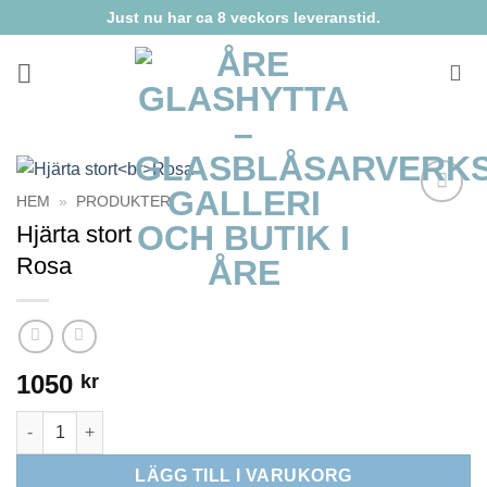
Skip
Just nu har ca 8 veckors leveranstid.
to
content
HEM
»
PRODUKTER
Lägg till i
Hjärta stort
önskelista
Rosa
1050
kr
Hjärta stortRosa mängd
LÄGG TILL I VARUKORG