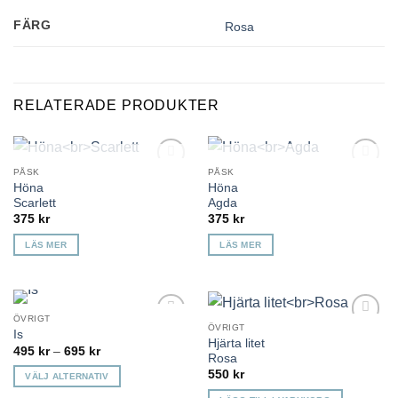
FÄRG
Rosa
RELATERADE PRODUKTER
KOMMER TILLBAKA
KOMMER TILLBAKA
PÅSK
PÅSK
Lägg till i
Lägg till i
Höna
Höna
önskelista
önskelista
Scarlett
Agda
375
kr
375
kr
LÄS MER
LÄS MER
ÖVRIGT
ÖVRIGT
Is
Lägg till i
Lägg till i
Hjärta litet
önskelista
önskelista
Prisintervall:
495
kr
–
695
kr
Rosa
495 kr
till
550
kr
VÄLJ ALTERNATIV
695 kr
Den