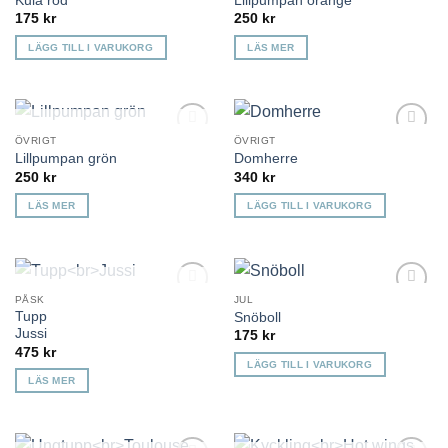
Kula röd
Lillpumpan orange
önskelista
önskelista
175
kr
250
kr
LÄGG TILL I VARUKORG
LÄS MER
KOMMER TILLBAKA
ÖVRIGT
ÖVRIGT
Lägg till i
Lägg till i
Lillpumpan grön
Domherre
önskelista
önskelista
250
kr
340
kr
LÄS MER
LÄGG TILL I VARUKORG
KOMMER TILLBAKA
PÅSK
JUL
Lägg till i
Lägg till i
Tupp
Snöboll
önskelista
önskelista
Jussi
175
kr
475
kr
LÄGG TILL I VARUKORG
LÄS MER