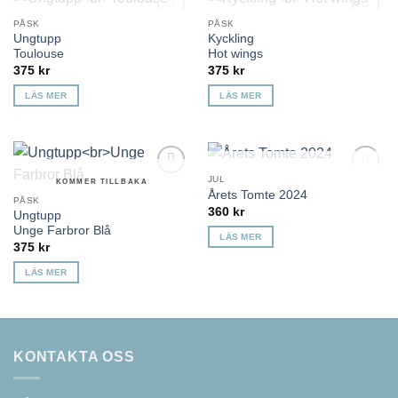
KOMMER TILLBAKA
KOMMER TILLBAKA
PÅSK
PÅSK
Lägg till i
Lägg till i
Ungtupp
Kyckling
önskelista
önskelista
Toulouse
Hot wings
375
kr
375
kr
LÄS MER
LÄS MER
KOMMER TILLBAKA
JUL
KOMMER TILLBAKA
Lägg till i
Lägg till i
Årets Tomte 2024
önskelista
önskelista
PÅSK
360
kr
Ungtupp
Unge Farbror Blå
LÄS MER
375
kr
LÄS MER
KONTAKTA OSS