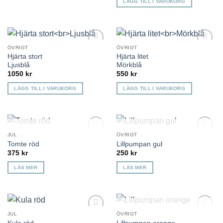
LÄGG TILL I VARUKORG
här
produkten
har
flera
ÖVRIGT
ÖVRIGT
varianter.
Lägg till i
Lägg till i
Hjärta stort
Hjärta litet
önskelista
önskelista
De
Ljusblå
Mörkblå
olika
1050
kr
550
kr
alternativen
LÄGG TILL I VARUKORG
LÄGG TILL I VARUKORG
kan
väljas
på
produktsidan
KOMMER TILLBAKA
KOMMER TILLBAKA
JUL
ÖVRIGT
Lägg till i
Lägg till i
Tomte röd
Lillpumpan gul
önskelista
önskelista
375
kr
250
kr
LÄS MER
LÄS MER
KOMMER TILLBAKA
JUL
ÖVRIGT
Lägg till i
Lägg till i