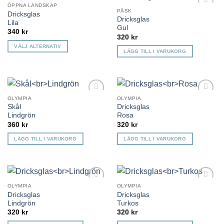
ÖPPNA LANDSKAP
produktsidan
PÅSK
Dricksglas
Lägg till i
Lägg till i
Dricksglas
önskelista
önskelista
Lila
Gul
340
kr
320
kr
VÄLJ ALTERNATIV
LÄGG TILL I VARUKORG
Den
här
produkten
har
OLYMPIA
OLYMPIA
flera
Lägg till i
Lägg till i
Skål
Dricksglas
varianter.
önskelista
önskelista
Lindgrön
Rosa
De
360
kr
320
kr
olika
LÄGG TILL I VARUKORG
LÄGG TILL I VARUKORG
alternativen
kan
väljas
på
produktsidan
OLYMPIA
OLYMPIA
Lägg till i
Lägg till i
Dricksglas
Dricksglas
önskelista
önskelista
Lindgrön
Turkos
320
kr
320
kr