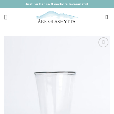
Skip
Just nu har ca 8 veckors leveranstid.
to
content
Lägg till i
önskelista