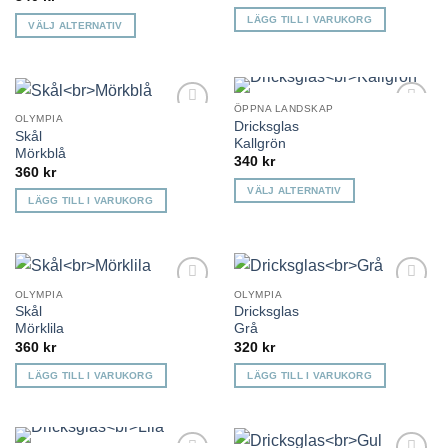
De
De
LÄGG TILL I VARUKORG
VÄLJ ALTERNATIV
olika
olika
Den
alternativen
alternativen
här
kan
kan
produkten
väljas
väljas
har
ÖPPNA LANDSKAP
på
på
OLYMPIA
Dricksglas
Lägg till i
Lägg till i
flera
produktsidan
produktsidan
Skål
önskelista
önskelista
Kallgrön
varianter.
Mörkblå
340
kr
360
kr
De
VÄLJ ALTERNATIV
olika
LÄGG TILL I VARUKORG
Den
alternativen
här
kan
produkten
väljas
har
på
OLYMPIA
OLYMPIA
flera
produktsidan
Lägg till i
Lägg till i
Skål
Dricksglas
varianter.
önskelista
önskelista
Mörklila
Grå
De
360
kr
320
kr
olika
LÄGG TILL I VARUKORG
LÄGG TILL I VARUKORG
alternativen
kan
väljas
på