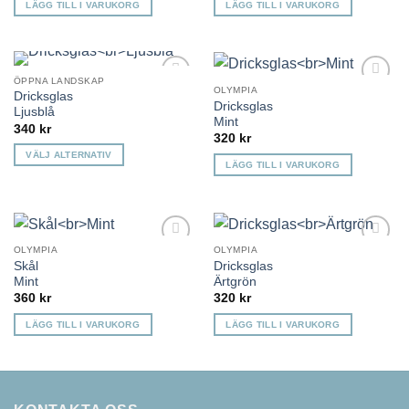
LÄGG TILL I VARUKORG
LÄGG TILL I VARUKORG
ÖPPNA LANDSKAP
OLYMPIA
Dricksglas
Lägg till i
Lägg till i
Dricksglas
önskelista
önskelista
Ljusblå
Mint
340
kr
320
kr
VÄLJ ALTERNATIV
LÄGG TILL I VARUKORG
Den
här
produkten
har
OLYMPIA
OLYMPIA
flera
Lägg till i
Lägg till i
Skål
Dricksglas
varianter.
önskelista
önskelista
Mint
Ärtgrön
De
360
kr
320
kr
olika
LÄGG TILL I VARUKORG
LÄGG TILL I VARUKORG
alternativen
kan
väljas
på
produktsidan