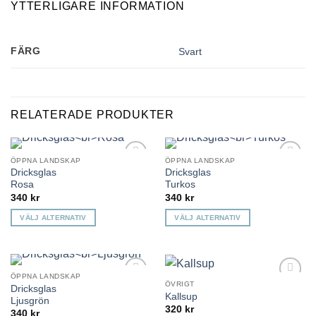
YTTERLIGARE INFORMATION
FÄRG
Svart
RELATERADE PRODUKTER
ÖPPNA LANDSKAP
ÖPPNA LANDSKAP
Dricksglas
Dricksglas
Lägg till i
Lägg till i
önskelista
önskelista
Rosa
Turkos
340
kr
340
kr
VÄLJ ALTERNATIV
VÄLJ ALTERNATIV
Den
Den
här
här
produkten
produkten
har
har
ÖPPNA LANDSKAP
ÖVRIGT
Dricksglas
Lägg till i
Lägg till i
flera
flera
Kallsup
önskelista
önskelista
Ljusgrön
varianter.
varianter.
320
kr
340
kr