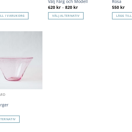
Välj Färg och Modell
Rosa
Prisintervall:
620
kr
–
820
kr
550
kr
620 kr
till
ILL I VARUKORG
VÄLJ ALTERNATIV
LÄGG TIL
820 kr
Den
här
produkten
har
Lägg till i
flera
önskelista
varianter.
De
olika
alternativen
kan
väljas
ÅRD
på
produktsidan
ärger
LTERNATIV