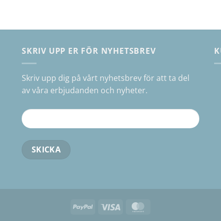
en
r.
SKRIV UPP ER FÖR NYHETSBREV
K
Skriv upp dig på vårt nyhetsbrev för att ta del
iven
av våra erbjudanden och nyheter.
sidan
PayPal
Visa
MasterCard