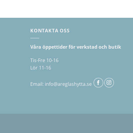
här
produkt
har
flera
variante
KONTAKTA OSS
De
olika
Våra öppettider för verkstad och butik
alternat
kan
Tis-Fre 10-16
väljas
Lör 11-16
på
produkt
Email:
info@areglashytta.se