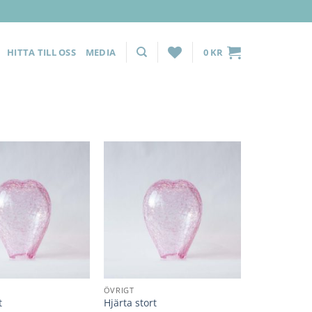
HITTA TILL OSS
MEDIA
0
KR
Lägg till i
Lägg till i
önskelista
önskelista
ÖVRIGT
t
Hjärta stort