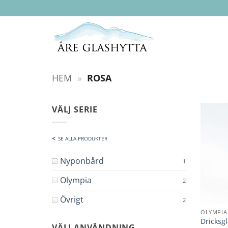
Skip
to
content
HEM
»
ROSA
VÄLJ SERIE
SE ALLA PRODUKTER
Nyponbård
1
Olympia
2
Övrigt
2
OLYMPIA
Dricksg
VÄLJ ANVÄNDNING