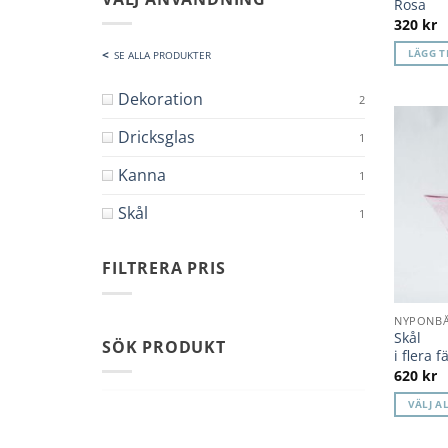
Rosa
320
kr
LÄGG T
SE ALLA PRODUKTER
Dekoration
2
Dricksglas
1
Kanna
1
Skål
1
FILTRERA PRIS
Min
Max
NYPONB
pris
pris
Skål
SÖK PRODUKT
i flera f
620
kr
VÄLJ A
Den