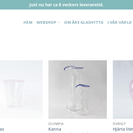
Just nu har ca 8 veckors leveranstid.
HEM
WEBSHOP
OM ÅRE GLASHYTTA
I VÅR VÄRLD
Lägg till i
Lägg till i
önskelista
önskelista
OLYMPIA
ÖVRIGT
las
Kanna
Hjärta lite