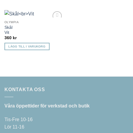
OLYMPIA
Lägg till i
Skål
önskelista
Vit
360
kr
LÄGG TILL I VARUKORG
KONTAKTA OSS
Våra öppettider för verkstad och butik
Tis-Fre 10-16
Lör 11-16