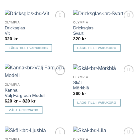
OLYMPIA
OLYMPIA
Lägg till i
Lägg till i
Dricksglas
Dricksglas
önskelista
önskelista
Vit
Svart
320
kr
320
kr
LÄGG TILL I VARUKORG
LÄGG TILL I VARUKORG
OLYMPIA
Lägg till i
Lägg till i
Skål
önskelista
önskelista
OLYMPIA
Mörkblå
Kanna
360
kr
Välj Färg och Modell
Prisintervall:
620
kr
–
820
kr
LÄGG TILL I VARUKORG
620 kr
till
VÄLJ ALTERNATIV
820 kr
Den
här
produkten
har
OLYMPIA
OLYMPIA