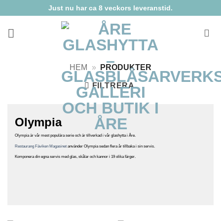
Skip
Just nu har ca 8 veckors leveranstid.
to
content
HEM
»
PRODUKTER
FILTRERA
Olympia
Olympia är vår mest populära serie och är tillverkad i vår glashytta i Åre.
Restaurang Fäviken Magasinet
använder Olympia sedan flera år tillbaka i sin servis.
Komponera din egna servis med glas, skålar och kannor i 19 olika färger.