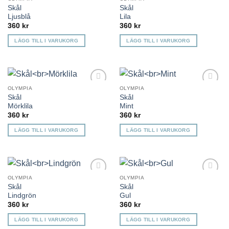
Lägg till i
Lägg till i
flera
Skål
Skål
önskelista
önskelista
varianter.
Ljusblå
Lila
360
kr
360
kr
De
olika
LÄGG TILL I VARUKORG
LÄGG TILL I VARUKORG
alternativen
kan
väljas
på
OLYMPIA
OLYMPIA
produktsidan
Lägg till i
Lägg till i
Skål
Skål
önskelista
önskelista
Mörklila
Mint
360
kr
360
kr
LÄGG TILL I VARUKORG
LÄGG TILL I VARUKORG
OLYMPIA
OLYMPIA
Lägg till i
Lägg till i
Skål
Skål
önskelista
önskelista
Lindgrön
Gul
360
kr
360
kr
LÄGG TILL I VARUKORG
LÄGG TILL I VARUKORG