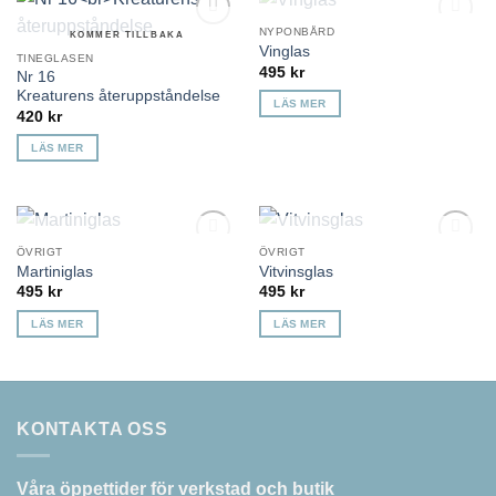
KOMMER TILLBAKA
NYPONBÅRD
KOMMER TILLBAKA
Lägg till i
Lägg till i
Vinglas
önskelista
önskelista
TINEGLASEN
495
kr
Nr 16
Kreaturens återuppståndelse
LÄS MER
420
kr
LÄS MER
KOMMER TILLBAKA
KOMMER TILLBAKA
ÖVRIGT
ÖVRIGT
Lägg till i
Lägg till i
Martiniglas
Vitvinsglas
önskelista
önskelista
495
kr
495
kr
LÄS MER
LÄS MER
KONTAKTA OSS
Våra öppettider för verkstad och butik