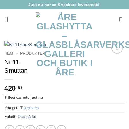
Skip
Just nu har ca 8 veckors leveranstid.
to
content
HEM
»
PRODUKTER
Lägg till i
Nr 11
önskelista
Smuttan
420
kr
Tillverkas inte just nu
Kategori:
Tineglasen
Etikett:
Glas på fot