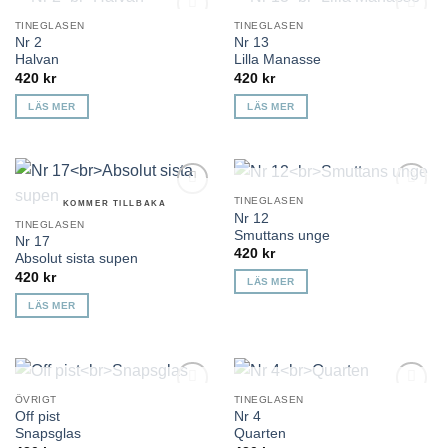
KOMMER TILLBAKA
KOMMER TILLBAKA
TINEGLASEN
TINEGLASEN
Lägg till i
Lägg till i
Nr 2
Nr 13
önskelista
önskelista
Halvan
Lilla Manasse
420
kr
420
kr
LÄS MER
LÄS MER
KOMMER TILLBAKA
TINEGLASEN
KOMMER TILLBAKA
Lägg till i
Lägg till i
Nr 12
önskelista
önskelista
TINEGLASEN
Smuttans unge
Nr 17
420
kr
Absolut sista supen
420
kr
LÄS MER
LÄS MER
KOMMER TILLBAKA
KOMMER TILLBAKA
ÖVRIGT
TINEGLASEN
Lägg till i
Lägg till i
Off pist
Nr 4
önskelista
önskelista
Snapsglas
Quarten