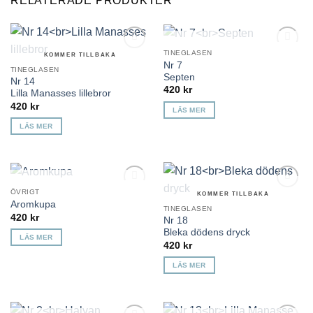
RELATERADE PRODUKTER
KOMMER TILLBAKA
TINEGLASEN
KOMMER TILLBAKA
Lägg till i
Lägg till i
Nr 7
önskelista
önskelista
TINEGLASEN
Septen
Nr 14
420
kr
Lilla Manasses lillebror
420
kr
LÄS MER
LÄS MER
KOMMER TILLBAKA
ÖVRIGT
KOMMER TILLBAKA
Lägg till i
Lägg till i
Aromkupa
önskelista
önskelista
TINEGLASEN
420
kr
Nr 18
Bleka dödens dryck
LÄS MER
420
kr
LÄS MER