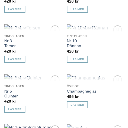
420
kr
420
kr
LÄS MER
LÄS MER
KOMMER TILLBAKA
KOMMER TILLBAKA
TINEGLASEN
TINEGLASEN
Lägg till i
Lägg till i
Nr 3
Nr 10
önskelista
önskelista
Tersen
Rännan
420
kr
420
kr
LÄS MER
LÄS MER
KOMMER TILLBAKA
KOMMER TILLBAKA
TINEGLASEN
ÖVRIGT
Lägg till i
Lägg till i
Nr 5
Champagneglas
önskelista
önskelista
Quinten
495
kr
420
kr
LÄS MER
LÄS MER