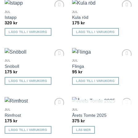
JUL
JUL
Lägg till i
Lägg till i
Istapp
Kula röd
önskelista
önskelista
320
kr
175
kr
LÄGG TILL I VARUKORG
LÄGG TILL I VARUKORG
JUL
JUL
Lägg till i
Lägg till i
Snöboll
Flinga
önskelista
önskelista
175
kr
95
kr
LÄGG TILL I VARUKORG
LÄGG TILL I VARUKORG
KOMMER TILLBAKA
JUL
JUL
Lägg till i
Lägg till i
Rimfrost
Årets Tomte 2025
önskelista
önskelista
175
kr
375
kr
LÄGG TILL I VARUKORG
LÄS MER