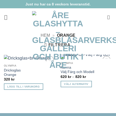
Skip
Just nu har ca 8 veckors leveranstid.
to
content
HEM
»
ORANGE
FILTRERA
OLYMPIA
OLYMPIA
Kanna
Lägg till i
Lägg till i
Dricksglas
önskelista
önskelista
Välj Färg och Modell
Orange
Prisintervall:
620
kr
–
820
kr
320
kr
620 kr
till
VÄLJ ALTERNATIV
820 kr
LÄGG TILL I VARUKORG
Den
här
produkten
har
flera