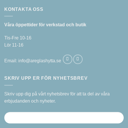
varianter.
De
KONTAKTA OSS
olika
alternativen
Våra öppettider för verkstad och butik
kan
väljas
på
Tis-Fre 10-16
produktsidan
Lör 11-16
Email:
info@areglashytta.se
SKRIV UPP ER FÖR NYHETSBREV
Skriv upp dig på vårt nyhetsbrev för att ta del av våra
erbjudanden och nyheter.