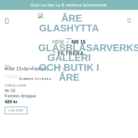
Skip
Just nu har ca 8 veckors leveranstid.
to
content
HEM
»
NR 15
FILTRERA
KOMMER TILLBAKA
Lägg till i
önskelista
TINEGLASEN
Nr 15
Femton droppar
420
kr
LÄS MER