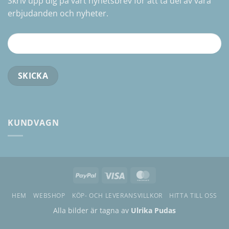
Skriv upp dig på vårt nyhetsbrev för att ta del av våra
erbjudanden och nyheter.
KUNDVAGN
PayPal
Visa
MasterCard
HEM
WEBSHOP
KÖP- OCH LEVERANSVILLKOR
HITTA TILL OSS
Alla bilder är tagna av
Ulrika Pudas