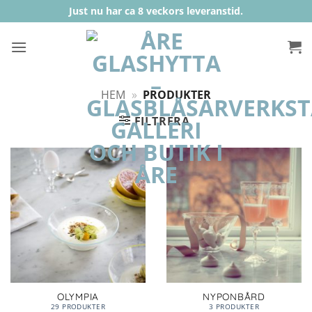
Skip
Just nu har ca 8 veckors leveranstid.
to
content
HEM
»
PRODUKTER
FILTRERA
OLYMPIA
NYPONBÅRD
29 PRODUKTER
3 PRODUKTER