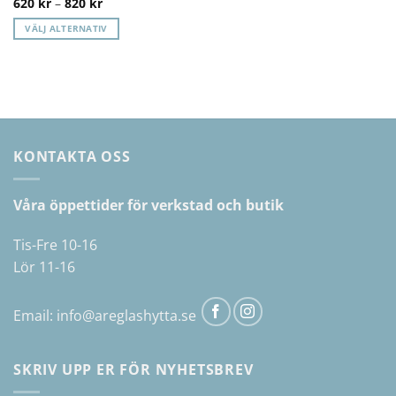
Prisintervall:
620
kr
–
820
kr
620 kr
till
VÄLJ ALTERNATIV
820 kr
Den
här
produkten
har
flera
varianter.
KONTAKTA OSS
De
olika
alternativen
Våra öppettider för verkstad och butik
kan
väljas
Tis-Fre 10-16
på
Lör 11-16
produktsidan
Email:
info@areglashytta.se
SKRIV UPP ER FÖR NYHETSBREV