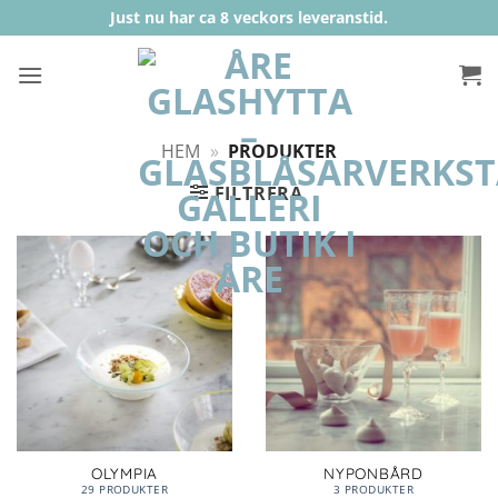
Skip
Just nu har ca 8 veckors leveranstid.
to
content
HEM
»
PRODUKTER
FILTRERA
OLYMPIA
NYPONBÅRD
29 PRODUKTER
3 PRODUKTER