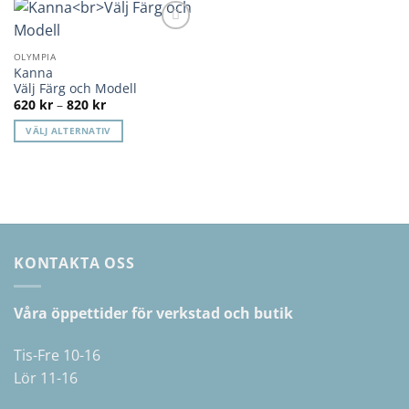
Lägg till i
önskelista
OLYMPIA
Kanna
Välj Färg och Modell
Prisintervall:
620
kr
–
820
kr
620 kr
till
VÄLJ ALTERNATIV
820 kr
Den
här
produkten
har
flera
varianter.
KONTAKTA OSS
De
olika
alternativen
Våra öppettider för verkstad och butik
kan
väljas
Tis-Fre 10-16
på
Lör 11-16
produktsidan