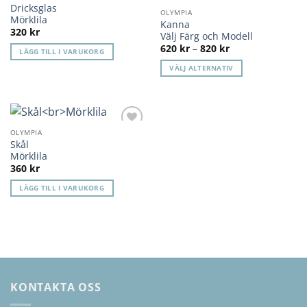
Lägg till i
Lägg till i
Dricksglas
önskelista
önskelista
OLYMPIA
Mörklila
Kanna
320
kr
Välj Färg och Modell
Prisintervall:
620
kr
–
820
kr
LÄGG TILL I VARUKORG
620 kr
till
VÄLJ ALTERNATIV
820 kr
Den
här
produkten
har
OLYMPIA
Lägg till i
flera
Skål
önskelista
varianter.
Mörklila
360
kr
De
olika
LÄGG TILL I VARUKORG
alternativen
kan
väljas
på
produktsidan
KONTAKTA OSS