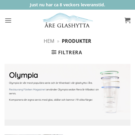
Skip
Just nu har ca 8 veckors leveranstid.
to
content
HEM
»
PRODUKTER
FILTRERA
Olympia
Olympia är vår mest populära serie och är tillverkad i vår glashytta i Åre.
Restaurang Fäviken Magasinet
använder Olympia sedan flera år tillbaka i sin
servis.
Komponera din egna servis med glas, skålar och kannor i 19 olika färger.