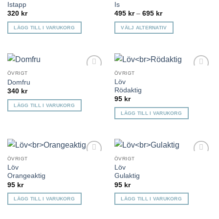
Istapp
Is
önskelista
önskelista
Prisintervall:
320
kr
495
kr
–
695
kr
495 kr
till
LÄGG TILL I VARUKORG
VÄLJ ALTERNATIV
695 kr
Den
här
produkten
har
ÖVRIGT
ÖVRIGT
Lägg till i
Lägg till i
flera
Löv
Domfru
önskelista
önskelista
varianter.
Rödaktig
340
kr
95
kr
De
LÄGG TILL I VARUKORG
olika
LÄGG TILL I VARUKORG
alternativen
kan
väljas
på
ÖVRIGT
ÖVRIGT
produktsidan
Lägg till i
Lägg till i
Löv
Löv
önskelista
önskelista
Orangeaktig
Gulaktig
95
kr
95
kr
LÄGG TILL I VARUKORG
LÄGG TILL I VARUKORG