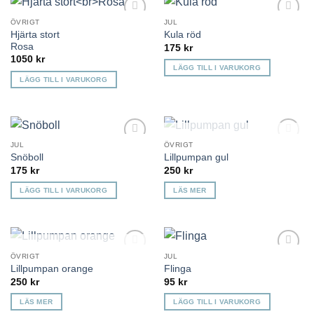
ÖVRIGT
JUL
Lägg till i
Lägg till i
Hjärta stort
Kula röd
önskelista
önskelista
Rosa
175
kr
1050
kr
LÄGG TILL I VARUKORG
LÄGG TILL I VARUKORG
KOMMER TILLBAKA
JUL
ÖVRIGT
Lägg till i
Lägg till i
Snöboll
Lillpumpan gul
önskelista
önskelista
175
kr
250
kr
LÄGG TILL I VARUKORG
LÄS MER
KOMMER TILLBAKA
ÖVRIGT
JUL
Lägg till i
Lägg till i
Lillpumpan orange
Flinga
önskelista
önskelista
250
kr
95
kr
LÄS MER
LÄGG TILL I VARUKORG