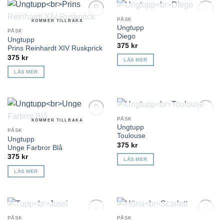
KOMMER TILLBAKA
PÅSK
KOMMER TILLBAKA
Lägg till i
Lägg till i
Ungtupp
önskelista
önskelista
PÅSK
Diego
Ungtupp
375
kr
Prins Reinhardt XIV Ruskprick
375
kr
LÄS MER
LÄS MER
KOMMER TILLBAKA
PÅSK
KOMMER TILLBAKA
Lägg till i
Lägg till i
Ungtupp
önskelista
önskelista
PÅSK
Toulouse
Ungtupp
375
kr
Unge Farbror Blå
375
kr
LÄS MER
LÄS MER
KOMMER TILLBAKA
KOMMER TILLBAKA
PÅSK
PÅSK
Lägg till i
Lägg till i