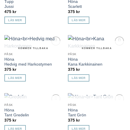
Tupp
Höna
önskelista
önskelista
Jussi
Scarlett
475
kr
375
kr
LÄS MER
LÄS MER
KOMMER TILLBAKA
KOMMER TILLBAKA
Lägg till i
Lägg till i
önskelista
önskelista
PÅSK
PÅSK
Höna
Höna
Hedvig med Harkostymen
Kana Karkkinainen
375
kr
375
kr
LÄS MER
LÄS MER
KOMMER TILLBAKA
KOMMER TILLBAKA
PÅSK
PÅSK
Lägg till i
Lägg till i
Höna
Höna
önskelista
önskelista
Tant Gredelin
Tant Grön
375
kr
375
kr
LÄS MER
LÄS MER