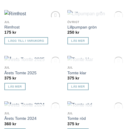
KOMMER TILLBAKA
JUL
ÖVRIGT
Lägg till i
Lägg till i
Rimfrost
Lillpumpan grön
önskelista
önskelista
175
kr
250
kr
LÄGG TILL I VARUKORG
LÄS MER
KOMMER TILLBAKA
KOMMER TILLBAKA
JUL
JUL
Lägg till i
Lägg till i
Årets Tomte 2025
Tomte klar
önskelista
önskelista
375
kr
375
kr
LÄS MER
LÄS MER
KOMMER TILLBAKA
KOMMER TILLBAKA
JUL
JUL
Lägg till i
Lägg till i
Årets Tomte 2024
Tomte röd
önskelista
önskelista
360
kr
375
kr