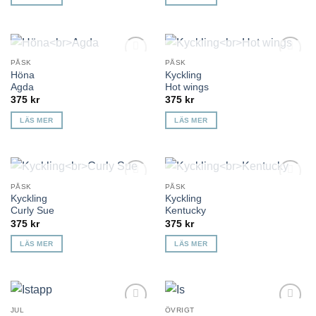
KOMMER TILLBAKA
KOMMER TILLBAKA
PÅSK
PÅSK
Lägg till i
Lägg till i
Höna
Kyckling
önskelista
önskelista
Agda
Hot wings
375
kr
375
kr
LÄS MER
LÄS MER
KOMMER TILLBAKA
KOMMER TILLBAKA
PÅSK
PÅSK
Lägg till i
Lägg till i
Kyckling
Kyckling
önskelista
önskelista
Curly Sue
Kentucky
375
kr
375
kr
LÄS MER
LÄS MER
JUL
ÖVRIGT
Lägg till i
Lägg till i