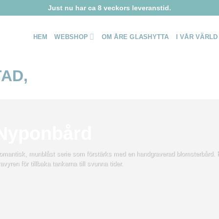
Just nu har ca 8 veckors leveranstid.
HEM
WEBSHOP
OM ÅRE GLASHYTTA
I VÅR VÄRLD
Nyponbård
omantisk, munblåst serie som förstärks med en handgraverad blomsterbård.
avyren för tillbaka tankarna till svunna tider.