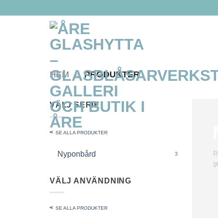
Skip
to
content
HEM
»
PRODUKTER
VÄLJ SERIE
SE ALLA PRODUKTER
R
Nyponbård
3
gr
VÄLJ ANVÄNDNING
SE ALLA PRODUKTER