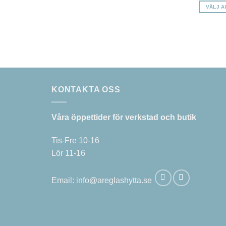
VÄLJ A
Den
här
produkt
har
flera
varianter
De
KONTAKTA OSS
olika
alternat
Våra öppettider för verkstad och butik
kan
väljas
Tis-Fre 10-16
på
Lör 11-16
produkts
Email:
info@areglashytta.se