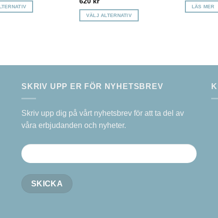
620
kr
till
LTERNATIV
LÄS MER
360 kr
VÄLJ ALTERNATIV
Den
här
en
produkten
har
flera
.
varianter.
SKRIV UPP ER FÖR NYHETSBREV
K
De
olika
iven
Skriv upp dig på vårt nyhetsbrev för att ta del av
alternativen
våra erbjudanden och nyheter.
kan
väljas
på
idan
produktsidan