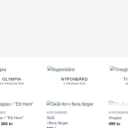
OLYMPIA
NYPONBÅRD
T
29 PRODUKTER
3 PRODUKTER
1
KOM
ÅRD
NYPONBÅRD
NYPONBÅR
Lägg till i
Lägg till i
Skål
as / ”Ett Hem”
Vinglas
önskelista
önskelista
i flera färger
Prisintervall:
360
kr
495
kr
320 kr