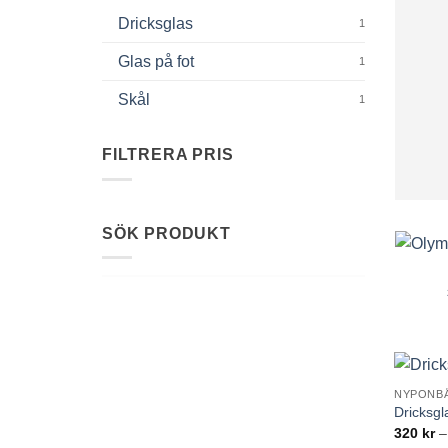
Dricksglas
1
Glas på fot
1
Skål
1
FILTRERA PRIS
Min
Max
pris
pris
SÖK PRODUKT
NYPONB
Dricksgl
320
kr
–