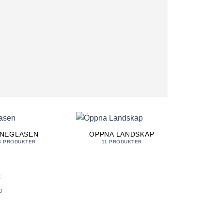
INEGLASEN
ÖPPNA LANDSKAP
8 PRODUKTER
11 PRODUKTER
MER TILLBAKA
D
Lägg till i
önskelista