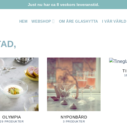
Just nu har ca 8 veckors leveranstid.
HEM
WEBSHOP
OM ÅRE GLASHYTTA
I VÅR VÄRLD
T
1
OLYMPIA
NYPONBÅRD
29 PRODUKTER
3 PRODUKTER