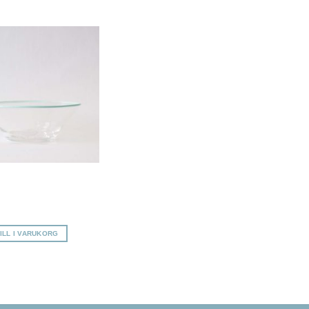
Lägg till i
önskelista
ILL I VARUKORG