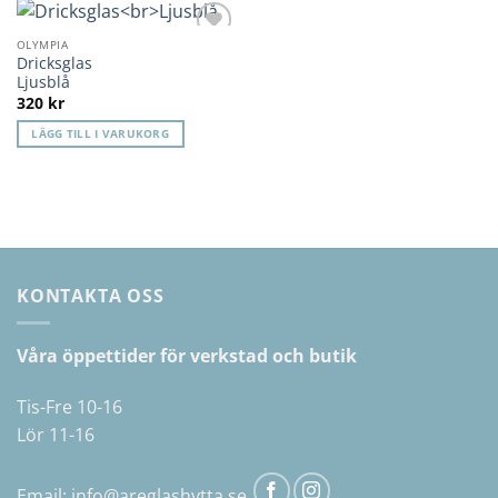
OLYMPIA
Lägg till i
Dricksglas
önskelista
Ljusblå
320
kr
LÄGG TILL I VARUKORG
KONTAKTA OSS
Våra öppettider för verkstad och butik
Tis-Fre 10-16
Lör 11-16
Email:
info@areglashytta.se