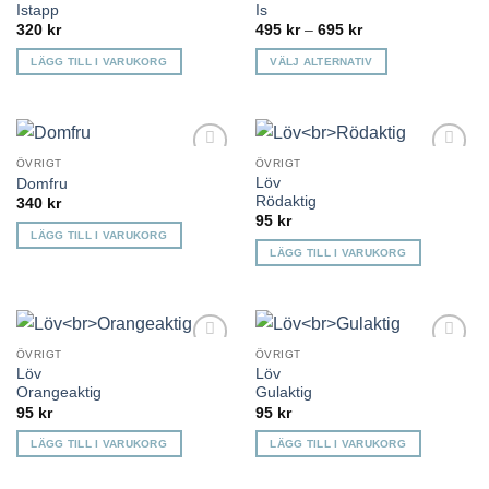
Istapp
Is
önskelista
önskelista
Prisintervall:
320
kr
495
kr
–
695
kr
495 kr
till
LÄGG TILL I VARUKORG
VÄLJ ALTERNATIV
695 kr
Den
här
produkten
har
ÖVRIGT
ÖVRIGT
Lägg till i
Lägg till i
flera
Löv
Domfru
önskelista
önskelista
varianter.
Rödaktig
340
kr
95
kr
De
LÄGG TILL I VARUKORG
olika
LÄGG TILL I VARUKORG
alternativen
kan
väljas
på
ÖVRIGT
ÖVRIGT
produktsidan
Lägg till i
Lägg till i
Löv
Löv
önskelista
önskelista
Orangeaktig
Gulaktig
95
kr
95
kr
LÄGG TILL I VARUKORG
LÄGG TILL I VARUKORG