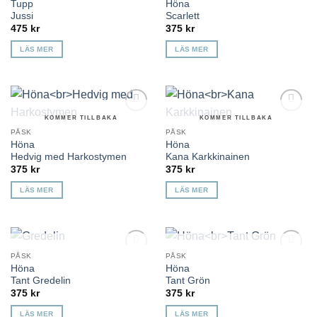
Tupp
Höna
önskelista
önskelista
Jussi
Scarlett
475
kr
375
kr
LÄS MER
LÄS MER
KOMMER TILLBAKA
KOMMER TILLBAKA
Lägg till i
Lägg till i
önskelista
önskelista
PÅSK
PÅSK
Höna
Höna
Hedvig med Harkostymen
Kana Karkkinainen
375
kr
375
kr
LÄS MER
LÄS MER
KOMMER TILLBAKA
KOMMER TILLBAKA
PÅSK
PÅSK
Lägg till i
Lägg till i
Höna
Höna
önskelista
önskelista
Tant Gredelin
Tant Grön
375
kr
375
kr
LÄS MER
LÄS MER