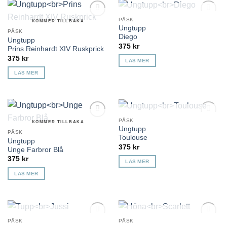
KOMMER TILLBAKA
PÅSK
KOMMER TILLBAKA
Lägg till i
Lägg till i
Ungtupp
önskelista
önskelista
PÅSK
Diego
Ungtupp
375
kr
Prins Reinhardt XIV Ruskprick
375
kr
LÄS MER
LÄS MER
KOMMER TILLBAKA
PÅSK
KOMMER TILLBAKA
Lägg till i
Lägg till i
Ungtupp
önskelista
önskelista
PÅSK
Toulouse
Ungtupp
375
kr
Unge Farbror Blå
375
kr
LÄS MER
LÄS MER
KOMMER TILLBAKA
KOMMER TILLBAKA
PÅSK
PÅSK
Lägg till i
Lägg till i