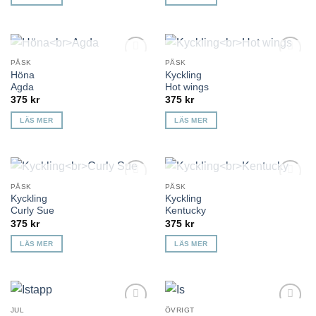
KOMMER TILLBAKA
KOMMER TILLBAKA
PÅSK
PÅSK
Lägg till i
Lägg till i
Höna
Kyckling
önskelista
önskelista
Agda
Hot wings
375
kr
375
kr
LÄS MER
LÄS MER
KOMMER TILLBAKA
KOMMER TILLBAKA
PÅSK
PÅSK
Lägg till i
Lägg till i
Kyckling
Kyckling
önskelista
önskelista
Curly Sue
Kentucky
375
kr
375
kr
LÄS MER
LÄS MER
JUL
ÖVRIGT
Lägg till i
Lägg till i