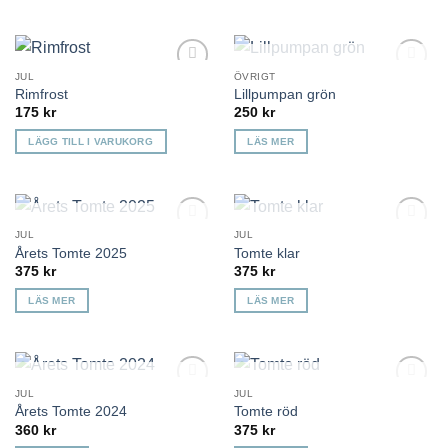
KOMMER TILLBAKA
JUL
ÖVRIGT
Lägg till i
Lägg till i
Rimfrost
Lillpumpan grön
önskelista
önskelista
175
kr
250
kr
LÄGG TILL I VARUKORG
LÄS MER
KOMMER TILLBAKA
KOMMER TILLBAKA
JUL
JUL
Lägg till i
Lägg till i
Årets Tomte 2025
Tomte klar
önskelista
önskelista
375
kr
375
kr
LÄS MER
LÄS MER
KOMMER TILLBAKA
KOMMER TILLBAKA
JUL
JUL
Lägg till i
Lägg till i
Årets Tomte 2024
Tomte röd
önskelista
önskelista
360
kr
375
kr