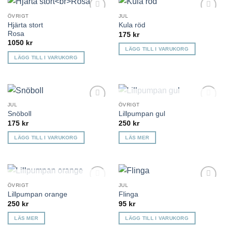
ÖVRIGT
JUL
Lägg till i
Lägg till i
Hjärta stort
Kula röd
önskelista
önskelista
Rosa
175
kr
1050
kr
LÄGG TILL I VARUKORG
LÄGG TILL I VARUKORG
KOMMER TILLBAKA
JUL
ÖVRIGT
Lägg till i
Lägg till i
Snöboll
Lillpumpan gul
önskelista
önskelista
175
kr
250
kr
LÄGG TILL I VARUKORG
LÄS MER
KOMMER TILLBAKA
ÖVRIGT
JUL
Lägg till i
Lägg till i
Lillpumpan orange
Flinga
önskelista
önskelista
250
kr
95
kr
LÄS MER
LÄGG TILL I VARUKORG