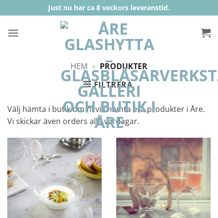
Skip
Just nu har ca 8 veckors leveranstid.
to
content
HEM
»
PRODUKTER
FILTRERA
Välj hämta i butik om ni vill hämta era produkter i Åre.
Vi skickar även orders alla vardagar.