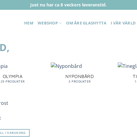
Just nu har ca 8 veckors leveranstid.
HEM
WEBSHOP
OM ÅRE GLASHYTTA
I VÅR VÄRLD
OLYMPIA
NYPONBÅRD
T
29 PRODUKTER
3 PRODUKTER
1
Lägg till i
t
önskelista
ILL I VARUKORG