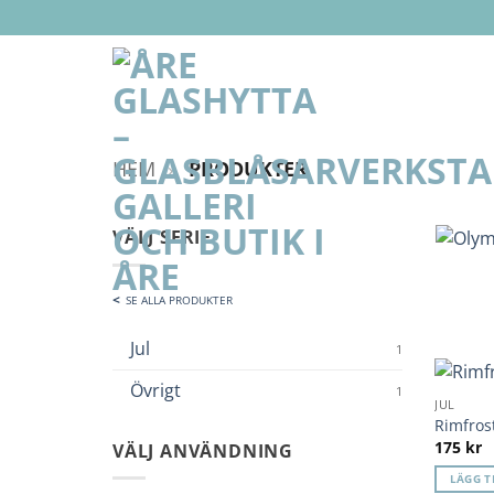
Skip
to
content
HEM
»
PRODUKTER
VÄLJ SERIE
SE ALLA PRODUKTER
Jul
1
Övrigt
1
JUL
Rimfros
175
kr
VÄLJ ANVÄNDNING
LÄGG T