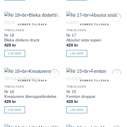
KOMMER TILLBAKA
KOMMER TILLBAKA
Lägg till i
Lägg till i
önskelista
önskelista
TINEGLASEN
TINEGLASEN
Nr 18
Nr 17
Bleka dödens dryck
Absolut sista supen
420
kr
420
kr
LÄS MER
LÄS MER
KOMMER TILLBAKA
KOMMER TILLBAKA
Lägg till i
Lägg till i
önskelista
önskelista
TINEGLASEN
TINEGLASEN
Nr 16
Nr 15
Kreaturens återuppståndelse
Femton droppar
420
kr
420
kr
LÄS MER
LÄS MER