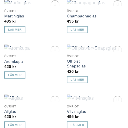
KOMMER TILLBAKA
KOMMER TILLBAKA
ÖVRIGT
ÖVRIGT
Lägg till i
Lägg till i
Martiniglas
Champagneglas
önskelista
önskelista
495
kr
495
kr
LÄS MER
LÄS MER
KOMMER TILLBAKA
KOMMER TILLBAKA
ÖVRIGT
ÖVRIGT
Lägg till i
Lägg till i
Off pist
Aromkupa
önskelista
önskelista
Snapsglas
420
kr
420
kr
LÄS MER
LÄS MER
KOMMER TILLBAKA
KOMMER TILLBAKA
ÖVRIGT
ÖVRIGT
Lägg till i
Lägg till i
Allglas
Vitvinsglas
önskelista
önskelista
420
kr
495
kr
LÄS MER
LÄS MER