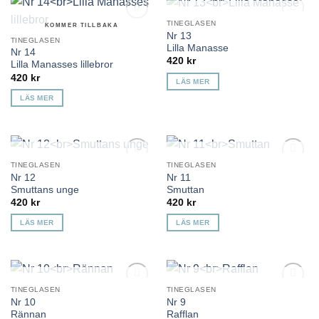
KOMMER TILLBAKA
TINEGLASEN
KOMMER TILLBAKA
Lägg till i
Lägg till i
Nr 13
önskelista
önskelista
TINEGLASEN
Lilla Manasse
Nr 14
420
kr
Lilla Manasses lillebror
420
kr
LÄS MER
LÄS MER
KOMMER TILLBAKA
KOMMER TILLBAKA
TINEGLASEN
TINEGLASEN
Lägg till i
Lägg till i
Nr 12
Nr 11
önskelista
önskelista
Smuttans unge
Smuttan
420
kr
420
kr
LÄS MER
LÄS MER
KOMMER TILLBAKA
KOMMER TILLBAKA
TINEGLASEN
TINEGLASEN
Lägg till i
Lägg till i
Nr 10
Nr 9
önskelista
önskelista
Rännan
Rafflan