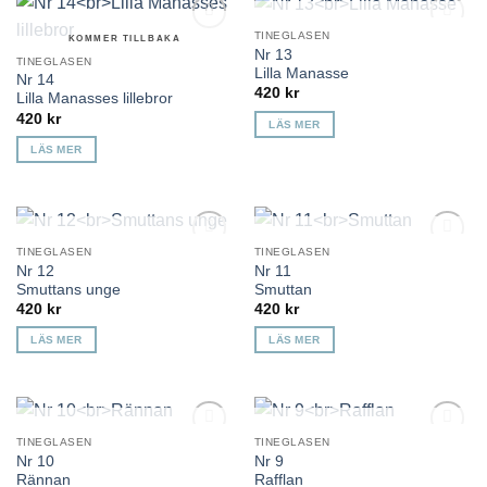
KOMMER TILLBAKA
TINEGLASEN
KOMMER TILLBAKA
Lägg till i
Lägg till i
Nr 13
önskelista
önskelista
TINEGLASEN
Lilla Manasse
Nr 14
420
kr
Lilla Manasses lillebror
420
kr
LÄS MER
LÄS MER
KOMMER TILLBAKA
KOMMER TILLBAKA
TINEGLASEN
TINEGLASEN
Lägg till i
Lägg till i
Nr 12
Nr 11
önskelista
önskelista
Smuttans unge
Smuttan
420
kr
420
kr
LÄS MER
LÄS MER
KOMMER TILLBAKA
KOMMER TILLBAKA
TINEGLASEN
TINEGLASEN
Lägg till i
Lägg till i
Nr 10
Nr 9
önskelista
önskelista
Rännan
Rafflan