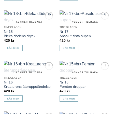
KOMMER TILLBAKA
KOMMER TILLBAKA
Lägg till i
Lägg till i
önskelista
önskelista
TINEGLASEN
TINEGLASEN
Nr 18
Nr 17
Bleka dödens dryck
Absolut sista supen
420
kr
420
kr
LÄS MER
LÄS MER
KOMMER TILLBAKA
KOMMER TILLBAKA
Lägg till i
Lägg till i
önskelista
önskelista
TINEGLASEN
TINEGLASEN
Nr 16
Nr 15
Kreaturens återuppståndelse
Femton droppar
420
kr
420
kr
LÄS MER
LÄS MER