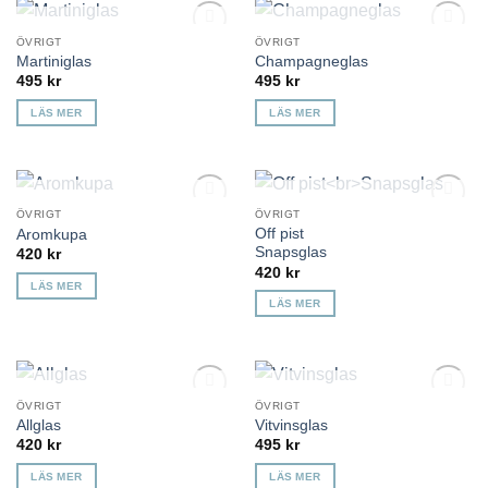
KOMMER TILLBAKA
KOMMER TILLBAKA
ÖVRIGT
ÖVRIGT
Lägg till i
Lägg till i
Martiniglas
Champagneglas
önskelista
önskelista
495
kr
495
kr
LÄS MER
LÄS MER
KOMMER TILLBAKA
KOMMER TILLBAKA
ÖVRIGT
ÖVRIGT
Lägg till i
Lägg till i
Off pist
Aromkupa
önskelista
önskelista
Snapsglas
420
kr
420
kr
LÄS MER
LÄS MER
KOMMER TILLBAKA
KOMMER TILLBAKA
ÖVRIGT
ÖVRIGT
Lägg till i
Lägg till i
Allglas
Vitvinsglas
önskelista
önskelista
420
kr
495
kr
LÄS MER
LÄS MER