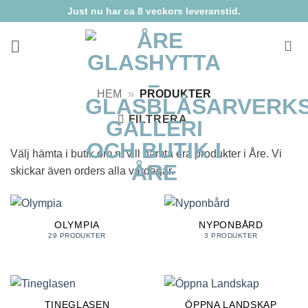
Skip
Just nu har ca 8 veckors leveranstid.
to
content
HEM
»
PRODUKTER
FILTRERA
Välj hämta i butik om ni vill hämta era produkter i Åre. Vi
skickar även orders alla vardagar.
OLYMPIA
NYPONBÅRD
29 PRODUKTER
3 PRODUKTER
TINEGLASEN
ÖPPNA LANDSKAP