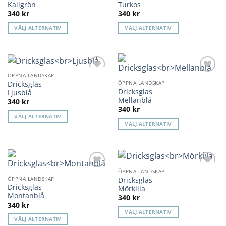
varianter.
Kallgrön
Turkos
340
kr
340
kr
De
olika
VÄLJ ALTERNATIV
VÄLJ ALTERNATIV
alternativen
Den
Den
kan
här
här
väljas
produkten
produkten
på
har
har
ÖPPNA LANDSKAP
produktsidan
Lägg till i
Lägg till i
flera
flera
Dricksglas
ÖPPNA LANDSKAP
önskelista
önskelista
Dricksglas
varianter.
varianter.
Ljusblå
Mellanblå
340
kr
De
De
340
kr
olika
olika
VÄLJ ALTERNATIV
alternativen
alternativen
VÄLJ ALTERNATIV
Den
kan
kan
Den
här
väljas
väljas
här
produkten
på
på
produkten
har
produktsidan
produktsidan
har
flera
ÖPPNA LANDSKAP
Lägg till i
Lägg till i
flera
Dricksglas
ÖPPNA LANDSKAP
varianter.
önskelista
önskelista
Dricksglas
varianter.
Mörklila
De
Montanblå
340
kr
De
olika
340
kr
olika
alternativen
VÄLJ ALTERNATIV
alternativen
VÄLJ ALTERNATIV
kan
Den