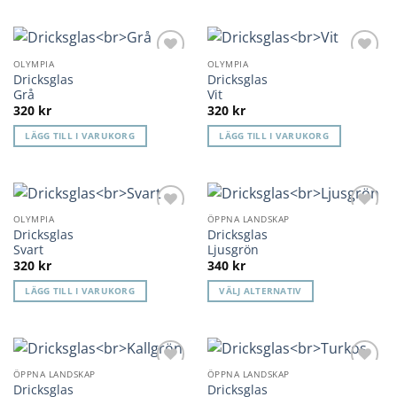
OLYMPIA
OLYMPIA
Lägg till i
Lägg till i
Dricksglas
Dricksglas
önskelista
önskelista
Grå
Vit
320
kr
320
kr
LÄGG TILL I VARUKORG
LÄGG TILL I VARUKORG
OLYMPIA
ÖPPNA LANDSKAP
Lägg till i
Lägg till i
Dricksglas
Dricksglas
önskelista
önskelista
Svart
Ljusgrön
320
kr
340
kr
LÄGG TILL I VARUKORG
VÄLJ ALTERNATIV
Den
här
produkten
har
ÖPPNA LANDSKAP
ÖPPNA LANDSKAP
Lägg till i
Lägg till i
flera
Dricksglas
Dricksglas
önskelista
önskelista