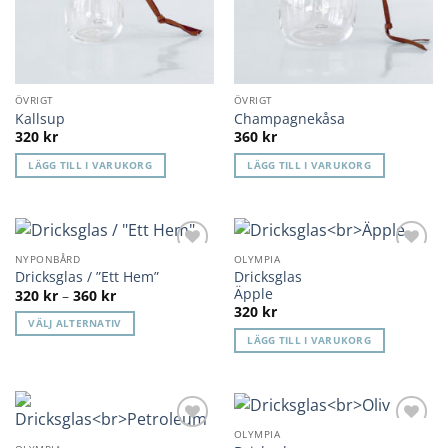
ÖVRIGT
ÖVRIGT
Kallsup
Champagnekåsa
320
kr
360
kr
LÄGG TILL I VARUKORG
LÄGG TILL I VARUKORG
NYPONBÅRD
OLYMPIA
Lägg till i
Lägg till i
Dricksglas
Dricksglas / ”Ett Hem”
önskelista
önskelista
Äpple
Prisintervall:
320
kr
–
360
kr
320 kr
320
kr
till
VÄLJ ALTERNATIV
360 kr
LÄGG TILL I VARUKORG
Den
här
produkten
har
flera
OLYMPIA
Lägg till i
Lägg till i