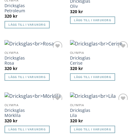
varianter.
Dricksglas
OLYMPIA
önskelista
önskelista
Dricksglas
Oliv
De
Petroleum
320
kr
olika
320
kr
alternativen
LÄGG TILL I VARUKORG
LÄGG TILL I VARUKORG
kan
väljas
på
produktsidan
OLYMPIA
OLYMPIA
Lägg till i
Lägg till i
Dricksglas
Dricksglas
önskelista
önskelista
Rosa
Cerise
320
kr
320
kr
LÄGG TILL I VARUKORG
LÄGG TILL I VARUKORG
OLYMPIA
OLYMPIA
Lägg till i
Lägg till i
Dricksglas
Dricksglas
önskelista
önskelista
Mörklila
Lila
320
kr
320
kr
LÄGG TILL I VARUKORG
LÄGG TILL I VARUKORG