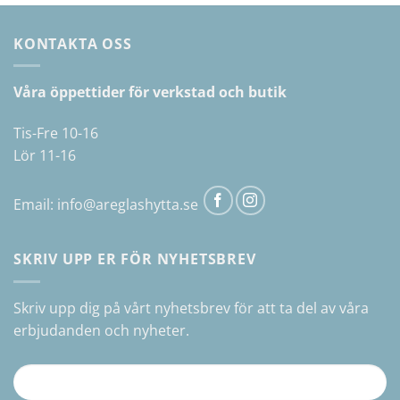
flera
varianter.
KONTAKTA OSS
De
olika
alternativen
Våra öppettider för verkstad och butik
kan
väljas
Tis-Fre 10-16
på
Lör 11-16
produktsidan
Email:
info@areglashytta.se
SKRIV UPP ER FÖR NYHETSBREV
Skriv upp dig på vårt nyhetsbrev för att ta del av våra
erbjudanden och nyheter.